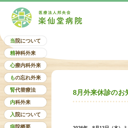
当院について
精神科外来
心療内科外来
もの忘れ外来
腎代替療法
8月外来休診のお
内科外来
入院について
病院概要
2026年 8月13日（木）