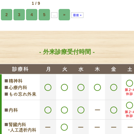
1 / 9
2
3
4
5
»
...
最後 »
- 外来診療受付時間 -