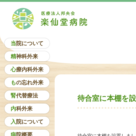
当院について
精神科外来
心療内科外来
もの忘れ外来
腎代替療法
待合室に本棚を
内科外来
入院について
病院概要
待合室に本棚を設置しまし