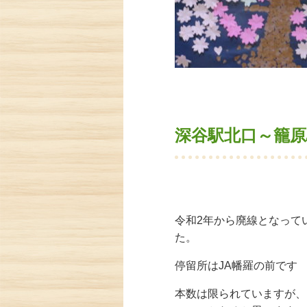
深谷駅北口～籠
令和2年から廃線となって
た。
停留所は
JA
幡羅の前です
本数は限られていますが、